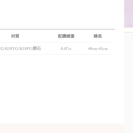
材質
配鑽總重
鍊長
WG/K18YG/K18PG鑽石
0.07ct
40cm-45cm