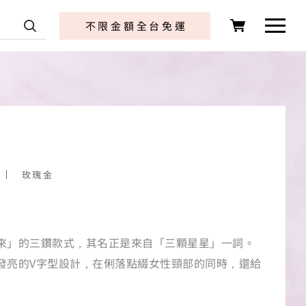
店 首頁
不限金額全台免運
玫瑰金
來」的三鑽款式，其名正是來自「三顆星星」一詞。
發亮的V字型設計，在俐落點綴女性頸部的同時，還給