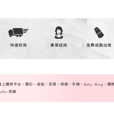
快速到貨
專業諮詢
免費戒圍出借
灣線上購物平台 | 鑽石、戒指、耳環、項鍊、手鍊、Baby Ring、鑽
telle-項鍊