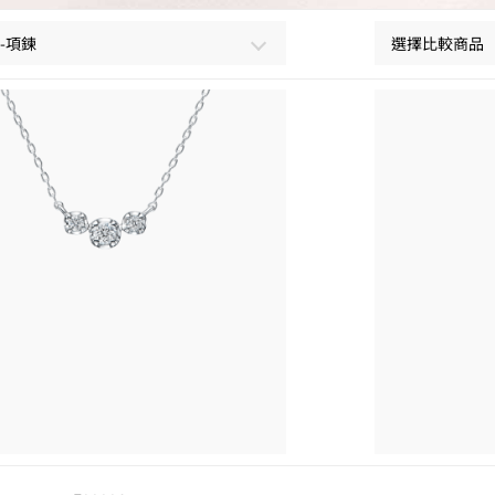
le-項鍊
選擇比較商品