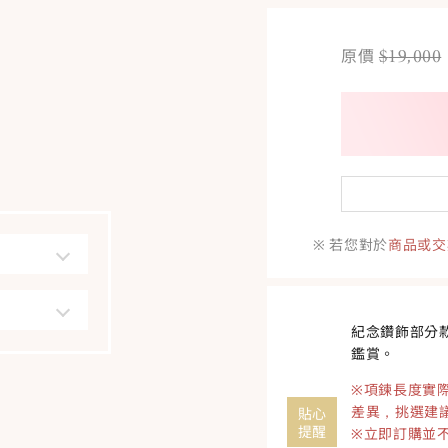
$
19,000
原價
※ 若您對於
商品或交
紀念鑽飾部分
鑑賞。
※項鍊長度實
差異，挑選建
貼心
提醒
※立即訂購並