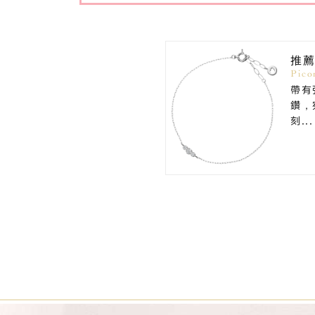
推
Pic
帶有
鑽，
刻...