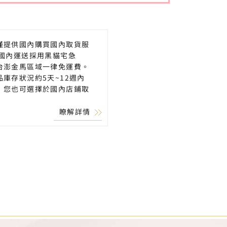
僅提供國內購買國內取貨服
 國內運送採用黑貓宅急
台澎金馬區域一律免運費。
品庫存狀況約5天~12週內
，您也可選擇於國內店鋪取
瞭解詳情