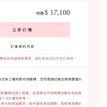
$
17,100
特價
立即訂購
訂單規約內容
期有其他疑問與需求
，請利用
聯絡我們
先行諮詢。
款式有三種材質可供選擇，您可透過切換左側預覽圖片
際配戴情況因人而異，且因款式不同視覺效果也有些微
議
示意圖
僅供參考。
不表示有現貨庫存，急件請先來信詢問，若有現貨將於