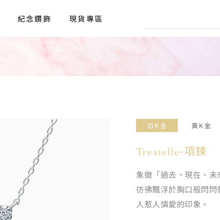
、耳環、項鍊、手鍊、Baby Ring、鑽飾專賣
紀念鑽飾
現貨專區
白K金
黃K金
Trestelle-項鍊
象徵「過去、現在、未
彷彿飄浮於胸口般閃閃
人惹人憐愛的印象。