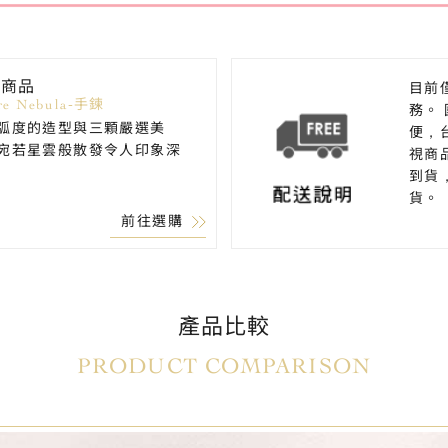
薦商品
目前
ore Nebula-手鍊
務。
弧度的造型與三顆嚴選美
便，
宛若星雲般散發令人印象深
視商
到貨
貨。
前往選購
產品比較
PRODUCT COMPARISON