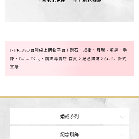
全台宅配免運
多元服務據點
I-PRIMO台灣線上購物平台 | 鑽石、戒指、耳環、項鍊、手
鍊、Baby Ring、鑽飾專賣店 首頁
紀念鑽飾
Stella-針式
耳環
婚戒系列
訂婚鑽戒
紀念鑽飾