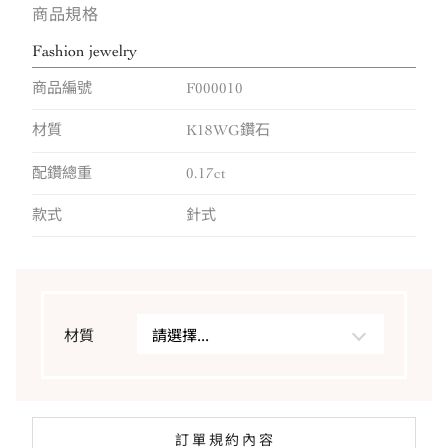
商品規格
Fashion jewelry
商品編號
F000010
材質
K18WG鑽石
配鑽總重
0.17ct
款式
針式
材質
請選擇...
訂單規約內容