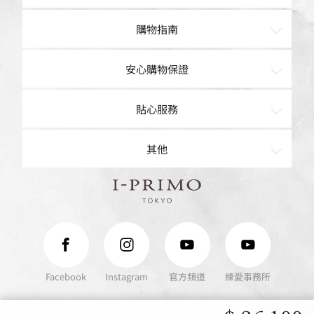
經典鑽鍊
戒指
購物指南
結婚對戒
項鍊
購物車
安心購物保證
手鍊
現貨專區
品質保證
貼心服務
針式耳環
客製/售後服務
客戶心聲
聯絡我們
其他
夾式耳環
最新消息
戒圍圈出借
預約來店
Baby Ring
I-PRIMO TOKYO
I-PRIMO Official Website
常見問題
訂單查詢
唯愛密語鑽鍊
求婚準備室
精選贈禮推薦
Company
Facebook
Instagram
官方頻道
練愛事務所
Privacy
Sitemap