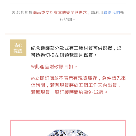
※ 若您對於
商品或交期有其他疑問與需求
，請利用
聯絡我們
先
行諮詢。
貼心
紀念鑽飾部分款式有三種材質可供選擇，您
提醒
可透過切換左側預覽圖片鑑賞。
※此產品附矽膠耳扣
。
※立即訂購並不表示有現貨庫存，急件請先來
信詢問，若有現貨將於五個工作天內出貨，
若無現貨一般訂製時間約需9~12週。