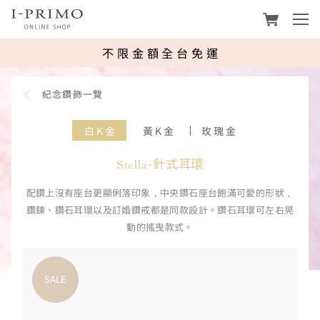
footer navigation
I-PRIMO台灣線上購物平台 | 鑽石、
不限金額全台免運
紀念鑽飾一覽
白K金
黃K金
玫瑰金
Stella-針式耳環
配鑽上沒有座台更顯俐落印象，中央鑽石座台飽滿可愛的形狀，
鑽鍊、鑽石耳環以及訂婚鑽戒都是同款設計。鑽石耳環可左右晃
動的搖曳款式。
SALE