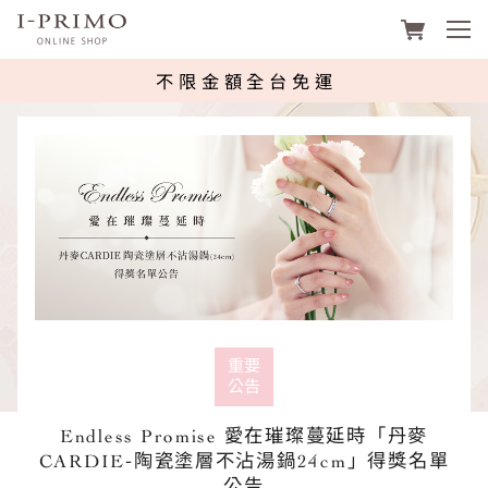
footer navigation
I-PRIMO台灣線上購物平台 | 鑽石、
不限金額全台免運
重要
公告
Endless Promise 愛在璀璨蔓延時「丹麥
CARDIE-陶瓷塗層不沾湯鍋24cm」得獎名單
公告