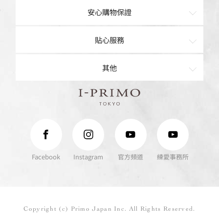
項鍊
購物車
安心購物保證
手鍊
現貨專區
品質保證
貼心服務
針式耳環
客製/售後服務
客戶心聲
聯絡我們
其他
夾式耳環
最新消息
戒圍圈出借
預約來店
Baby Ring
I-PRIMO TOKYO
I-PRIMO Official Website
常見問題
訂單查詢
唯愛密語鑽鍊
求婚準備室
精選贈禮推薦
Company
Facebook
Instagram
官方頻道
練愛事務所
Privacy
Sitemap
Copyright (c) Primo Japan Inc. All Rights Reserved.