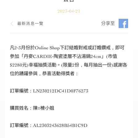
2023-04-21
分享至
最新消息一覽
凡2-3月份於Online Shop下訂結婚對戒或訂婚鑽戒，即可
參加「丹麥CARDIE-陶瓷塗層不沾湯鍋24cm」(市值
$2280元)幸福抽獎活動。(限量2份，每月抽出一份)感謝各
位的踴躍參與，恭喜活動得獎者：
訂單編號：
LN230212DC41D0F76273
購買姓名：陳○榛小姐
訂單編號：
AL2303243628B54B1C9D