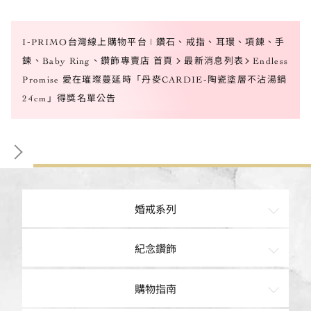
I-PRIMO台灣線上購物平台 | 鑽石、戒指、耳環、項鍊、手
鍊、Baby Ring、鑽飾專賣店 首頁
最新消息列表
Endless
Promise 愛在璀璨蔓延時「丹麥CARDIE-陶瓷塗層不沾湯鍋
24cm」得獎名單公告
婚戒系列
訂婚鑽戒
紀念鑽飾
經典鑽鍊
戒指
購物指南
結婚對戒