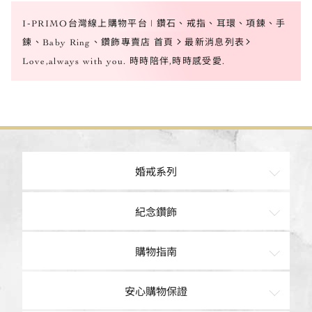
I-PRIMO台灣線上購物平台 | 鑽石、戒指、耳環、項鍊、手
鍊、Baby Ring、鑽飾專賣店 首頁
最新消息列表
Love,always with you. 時時陪伴,時時感受愛.
婚戒系列
訂婚鑽戒
紀念鑽飾
經典鑽鍊
戒指
購物指南
結婚對戒
項鍊
購物車
安心購物保證
手鍊