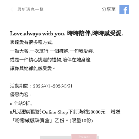
分享至
最新消息一覽
Love,always with you.
時時陪伴
,
時時感受愛
.
表達愛有很多種方式
,
一頓大餐
,
一次旅行
,
一個擁抱
,
一句我愛妳
,
或是一件精心挑選的禮物
,
陪伴在她身邊
,
讓你與她都能感受愛。
活動期間：
2026/4/1~2026/5/31
優惠內容：
全站
9
折。
n
凡活動期間於
Online Shop
下訂滿額
20000
元，贈送
n
「粉霧絨感珠寶盒」乙份。
(
限量10份
)