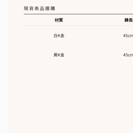
現貨商品選購
材質
鍊長
白K金
45c
黃K金
45c