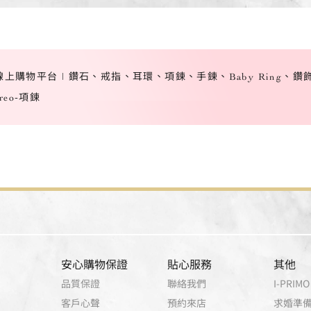
灣線上購物平台 | 鑽石、戒指、耳環、項鍊、手鍊、Baby Ring、鑽
ireo-項鍊
安心購物保證
貼心服務
其他
品質保證
聯絡我們
I-PRIMO 
客戶心聲
預約來店
求婚準