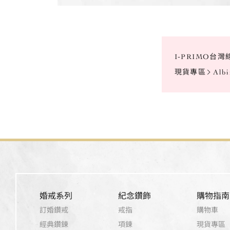
I-PRIMO台
現貨專區
Alb
婚戒系列
紀念鑽飾
購物指南
訂婚鑽戒
戒指
購物車
經典鑽鍊
項鍊
現貨專區