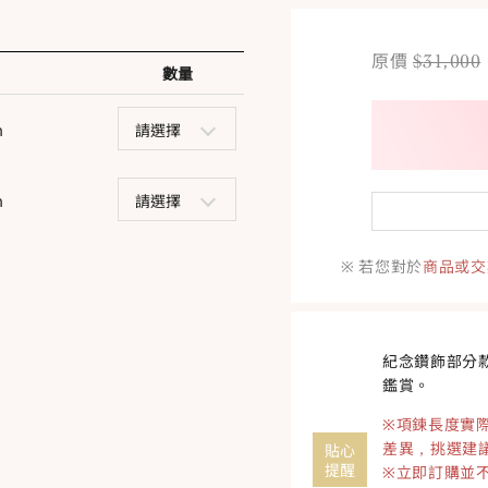
$
31,000
原價
數量
m
請選擇
m
請選擇
※ 若您對於
商品或交
紀念鑽飾部分
鑑賞。
※項鍊長度實
差異，挑選建
貼心
提醒
※立即訂購並