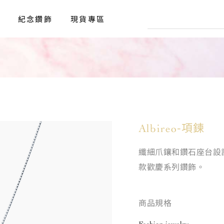
、耳環、項鍊、手鍊、Baby Ring、鑽飾專賣
紀念鑽飾
現貨專區
Albireo-項鍊
纖細爪鑲和鑽石座台設
款歡慶系列鑽飾。
商品規格