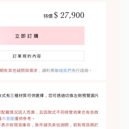
$
27,900
特價
立即訂購
訂單規約內容
期有其他疑問與需求
，請利用
聯絡我們
先行諮詢。
款式有三種材質可供選擇，您可透過切換左側預覽圖片
際配戴情況因人而異，且因款式不同視覺效果也有些微
議
示意圖
僅供參考。
不表示有現貨庫存，急件請先來信詢問，若有現貨將於