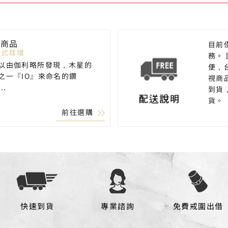
薦商品
目前
-針式耳環
務。
以由伽利略所發現，木星的
便，
之一『IO』來命名的鑽
視商
..
到貨
貨。
前往選購
快速到貨
專業諮詢
免費戒圍出借