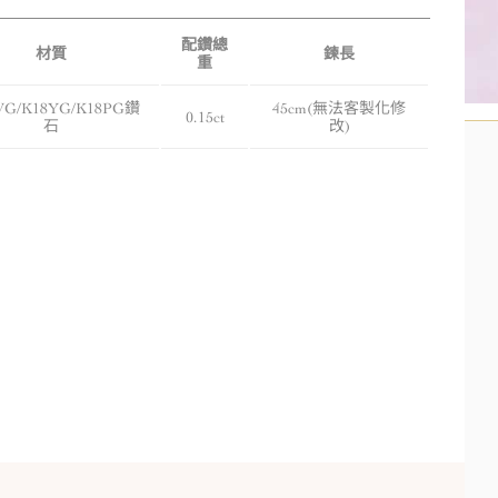
配鑽總
材質
鍊長
重
WG/K18YG/K18PG鑽
45cm(無法客製化修
0.15ct
石
改)