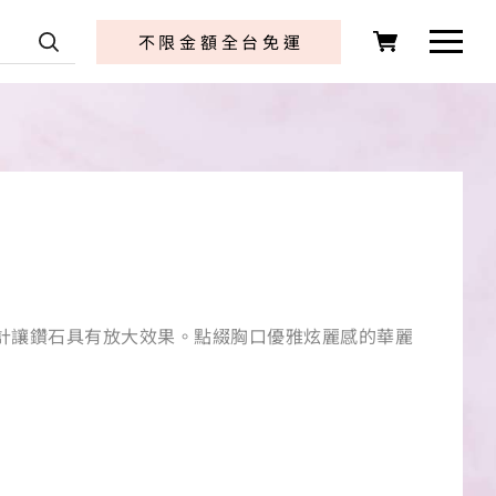
店 首頁
不限金額全台免運
計讓鑽石具有放大效果。點綴胸口優雅炫麗感的華麗