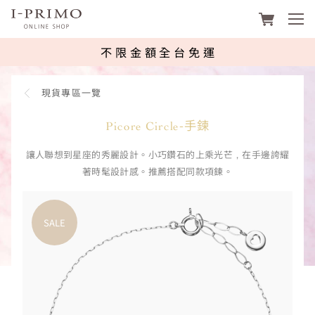
footer navigation
I-PRIMO台灣線上購物平台 | 鑽石、
不限金額全台免運
現貨專區一覽
Picore Circle-手鍊
讓人聯想到星座的秀麗設計。小巧鑽石的上乘光芒，在手邊誇耀
著時髦設計感。推薦搭配同款項鍊。
SALE