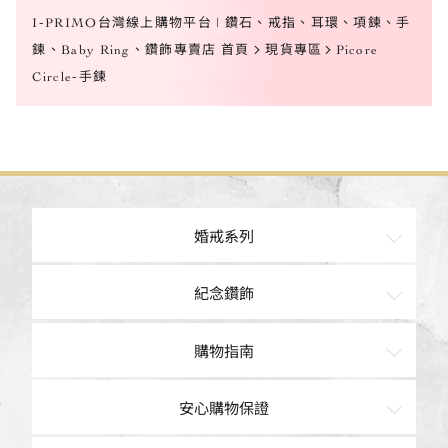
I-PRIMO台灣線上購物平台 | 鑽石、戒指、耳環、項鍊、手
鍊、Baby Ring、鑽飾專賣店 首頁
現貨專區
Picore
Circle-手鍊
婚戒系列
訂婚鑽戒
紀念鑽飾
經典鑽鍊
戒指
購物指南
結婚對戒
項鍊
購物車
安心購物保證
手鍊
現貨專區