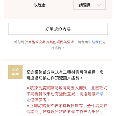
玫瑰金
請選擇
訂單規約內容
※ 若您對於
商品或交期有其他疑問與需求
，請利用
聯絡我們
先
行諮詢。
貼心
紀念鑽飾部分款式有三種材質可供選擇，您
提醒
可透過切換左側預覽圖片鑑賞。
※項鍊長度實際配戴情況因人而異，且因款式
不同視覺效果也有些微差異，挑選建議
示意
圖
僅供參考。
※立即訂購並不表示有現貨庫存，急件請先來
信詢問，若有現貨將於五個工作天內出貨，