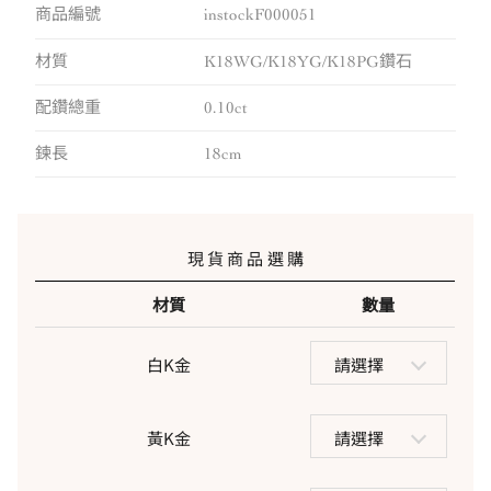
商品編號
instockF000051
材質
K18WG/K18YG/K18PG鑽石
配鑽總重
0.10ct
鍊長
18cm
現貨商品選購
材質
數量
白K金
請選擇
黃K金
請選擇