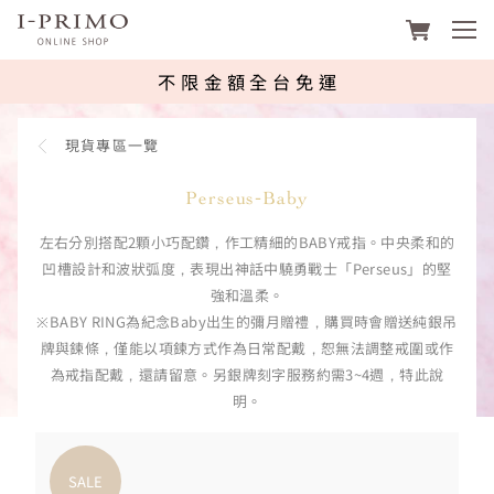
footer navigation
I-PRIMO台灣線上購物平台 | 鑽石、
不限金額全台免運
現貨專區一覽
Perseus-Baby
左右分別搭配2顆小巧配鑽，作工精細的BABY戒指。中央柔和的
凹槽設計和波狀弧度，表現出神話中驍勇戰士「Perseus」的堅
強和溫柔。
※BABY RING為紀念Baby出生的彌月贈禮，購買時會贈送純銀吊
牌與鍊條，僅能以項鍊方式作為日常配戴，恕無法調整戒圍或作
為戒指配戴，還請留意。另銀牌刻字服務約需3~4週，特此說
明。
SALE