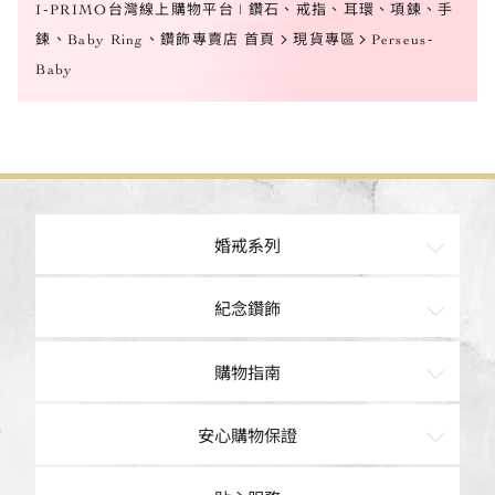
I-PRIMO台灣線上購物平台 | 鑽石、戒指、耳環、項鍊、手
鍊、Baby Ring、鑽飾專賣店 首頁
現貨專區
Perseus-
Baby
婚戒系列
訂婚鑽戒
紀念鑽飾
經典鑽鍊
戒指
購物指南
結婚對戒
項鍊
購物車
安心購物保證
手鍊
現貨專區
品質保證