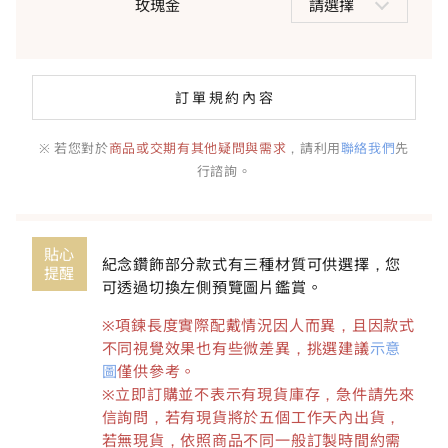
玫瑰金
請選擇
訂單規約內容
※ 若您對於
商品或交期有其他疑問與需求
，請利用
聯絡我們
先
行諮詢。
貼心
紀念鑽飾部分款式有三種材質可供選擇，您
提醒
可透過切換左側預覽圖片鑑賞。
※項鍊長度實際配戴情況因人而異，且因款式
不同視覺效果也有些微差異，挑選建議
示意
圖
僅供參考。
※立即訂購並不表示有現貨庫存，急件請先來
信詢問，若有現貨將於五個工作天內出貨，
若無現貨，依照商品不同一般訂製時間約需