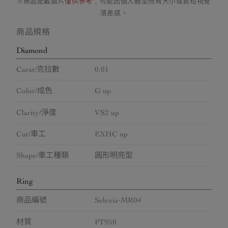
※商品配戴圖片
僅供參考
，可能因個人體型而有大小或長短視覺
落差感。
商品規格
Diamond
Carat/克拉數
0.01
Color/成色
G up
Clarity/淨度
VS2 up
Cut/車工
EXHC up
Shape/車工種類
圓形明亮型
Ring
商品編號
Selexia-MR04
材質
PT950