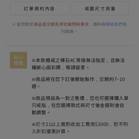
訂單規約內容
戒圍尺寸測量
※ 若您對於
商品或交期有其他疑問與需求
，請利用
聯絡我們
先
行諮詢。
貼心
※本款婚戒之裸石4C等級無法指定，且無法
提醒
鑲嵌心諾彩鑽，敬請留意。
※商品將在您下訂後開始製作，交期約7~10
週。
※商品預設為一對之售價，您也可選擇購入單
只戒指，在您選擇款式與尺寸後金額則會自
動調整。
※
尺寸21以上需酌收加工費用$3000，恕不列
入折扣優惠計算。