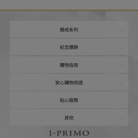
婚戒系列
訂婚鑽戒
紀念鑽飾
經典鑽鍊
戒指
購物指南
結婚對戒
項鍊
購物車
安心購物保證
手鍊
現貨專區
品質保證
貼心服務
針式耳環
客製/售後服務
客戶心聲
聯絡我們
其他
夾式耳環
最新消息
戒圍圈出借
預約來店
Baby Ring
I-PRIMO TOKYO
I-PRIMO Official Website
常見問題