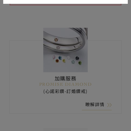
加購服務
PROMISE DIAMOND
(心諾彩鑽-訂婚鑽戒)
瞭解詳情