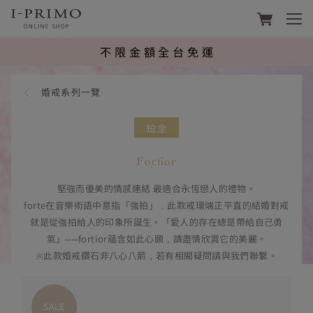
footer navigation
I-PRIMO台灣線上購物平台 | 鑽石、
不限金額全台免運
婚戒系列一覽
鉑金
Fortior
堅強而優美的情感連結 最適合永恆戀人的禮物。
forte在音樂術語中意指「強拍」，此款戒環端正平直的結婚對戒
就是從強拍給人的印象所誕生。「愛人的存在總是帶給自己勇
氣」──fortior蘊含如此心願，請盡情欣賞它的美麗。
※此款婚戒鑽石非八心八箭，若有相關疑問請與我們聯繫。
SALE